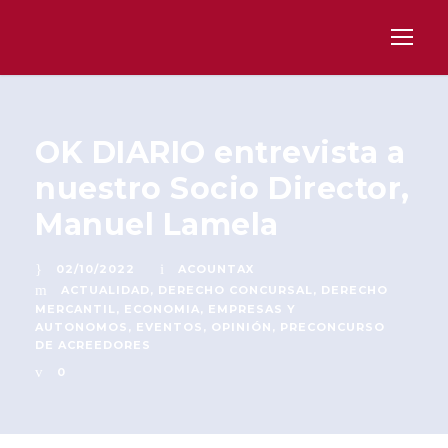
OK DIARIO entrevista a
nuestro Socio Director,
Manuel Lamela
02/10/2022
ACOUNTAX
ACTUALIDAD
,
DERECHO CONCURSAL
,
DERECHO
MERCANTIL
,
ECONOMIA
,
EMPRESAS Y
AUTONOMOS
,
EVENTOS
,
OPINIÓN
,
PRECONCURSO
DE ACREEDORES
0