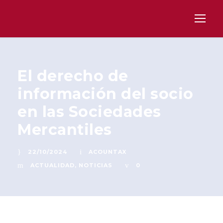
El derecho de
información del socio
en las Sociedades
Mercantiles
22/10/2024
ACOUNTAX
ACTUALIDAD
,
NOTICIAS
0