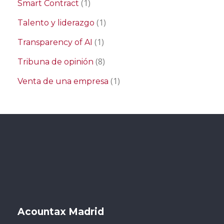
(1)
Smart Contract
(1)
Talento y liderazgo
(1)
Transparency of AI
(8)
Tribuna de opinión
(1)
Venta de una empresa
Acountax Madrid