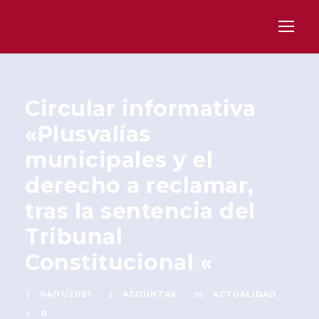
Circular informativa
«Plusvalías
municipales y el
derecho a reclamar,
tras la sentencia del
Tribunal
Constitucional «
04/11/2021
ACOUNTAX
ACTUALIDAD
0