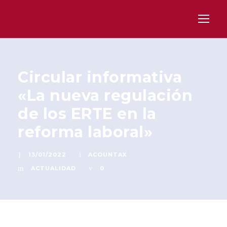
Circular informativa
«La nueva regulación
de los ERTE en la
reforma laboral»
13/01/2022
ACOUNTAX
ACTUALIDAD
0