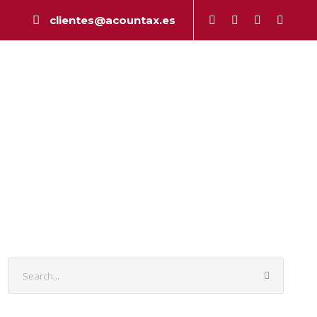
clientes@acountax.es
a
Peritaje
Publicaciones
Contacto