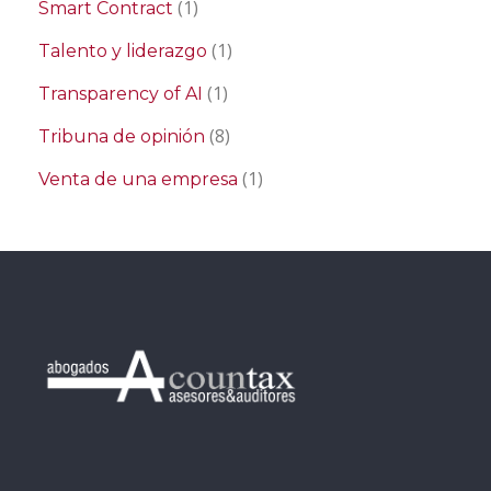
(1)
Smart Contract
(1)
Talento y liderazgo
(1)
Transparency of AI
(8)
Tribuna de opinión
(1)
Venta de una empresa