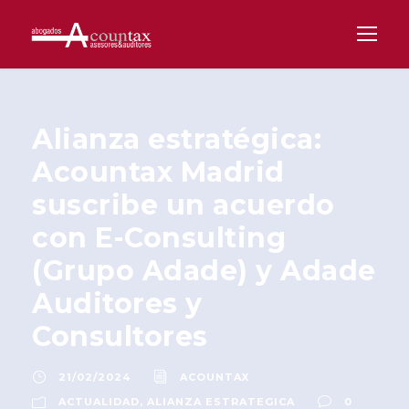
Alianza estratégica:
Acountax Madrid
suscribe un acuerdo
con E-Consulting
(Grupo Adade) y Adade
Auditores y
Consultores
21/02/2024
ACOUNTAX
ACTUALIDAD
,
ALIANZA ESTRATEGICA
0