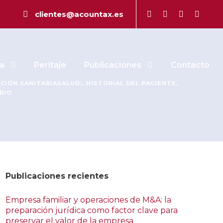
» consultas
clientes@acountax.es
a
Peritaje
Publicaciones
Contacto
ACIÓN SANITARIASALUD;
,
HISTORIAL DEL PACIENTE
,
RIO
Publicaciones recientes
Empresa familiar y operaciones de M&A: la
preparación jurídica como factor clave para
preservar el valor de la empresa