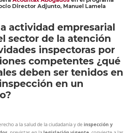
dera
Acountax Abogados
en el programa
ocio Director Adjunto, Manuel Lamela
a actividad empresarial
el sector de la atención
ividades inspectoras por
aciones competentes ¿qué
ales deben ser tenidos en
 inspección en un
io?
erecho a la salud de la ciudadanía y de
inspección y
ados
, previstas en la
legislación vigente
, convierte a las