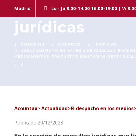
Acountax Abog
Madrid
Lu - Ju 9:00-14:00 16:00-19:00 | Vi 9:0
jurídicas
20/12/2023
ACOUNTAX
NOTICIAS
ASESORAMIENTO EN MATERIA DE IGUALDAD
,
EMPREN
MEDICAMENTOS; PRODUCTOS SANITARIOS; SECTOR SAL
0
Acountax
>
Actualidad>El despacho en los medios>
Publicado 20/12/2023