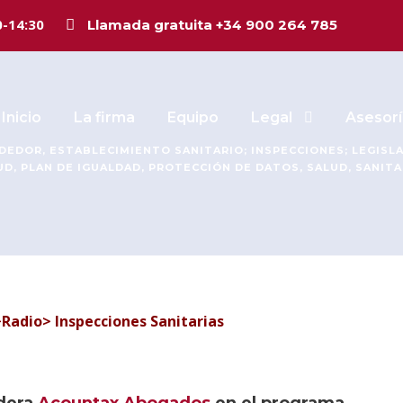
ados «en directo
0-14:30
Llamada gratuita +34 900 264 785
Inicio
La firma
Equipo
Legal
Asesorí
DEDOR
,
ESTABLECIMIENTO SANITARIO; INSPECCIONES; LEGISL
UD
,
PLAN DE IGUALDAD
,
PROTECCIÓN DE DATOS
,
SALUD
,
SANITA
Radio> Inspecciones Sanitarias