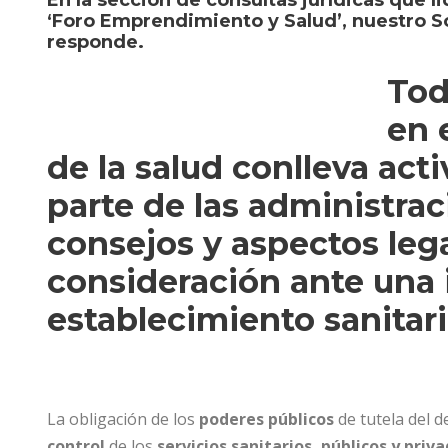
En la
sección de c
onsultas jurídicas
que li
‘Foro Emprendimiento y Salud’
,
nuestro S
responde.
Tod
en 
de la salud conlleva act
parte de las administr
consejos y aspectos leg
consideración ante una
establecimiento sanitar
La obligación de los
poderes públicos
de tutela del d
control
de los
servicios sanitarios, públicos y priv