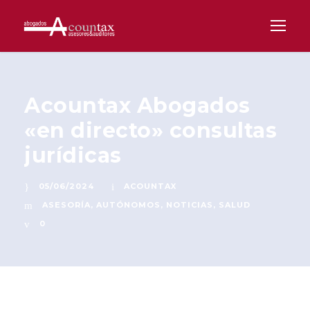
Acountax Abogados
«en directo» consultas
jurídicas
05/06/2024
ACOUNTAX
ASESORÍA
,
AUTÓNOMOS
,
NOTICIAS
,
SALUD
0