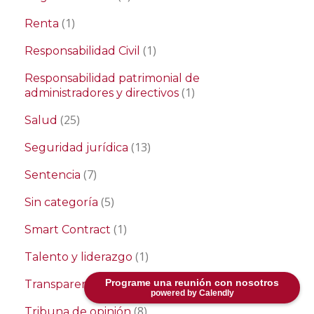
(1)
Renta
(1)
Responsabilidad Civil
Responsabilidad patrimonial de
(1)
administradores y directivos
(25)
Salud
(13)
Seguridad jurídica
(7)
Sentencia
(5)
Sin categoría
(1)
Smart Contract
(1)
Talento y liderazgo
(1)
Programe una reunión con nosotros
Transparency of AI
powered by Calendly
(8)
Tribuna de opinión