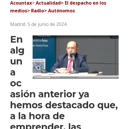
Acountax
>
Actualidad> El despacho en los
medios> Radio> Autónomos
Madrid 5 de junio de 2024
En
alg
un
a
oc
asión anterior ya
hemos destacado que,
a la hora de
emprender, las